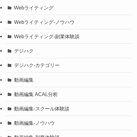
Webライティング
Webライティング-ノウハウ
Webライティング-副業体験談
デジハク
デジハク-カテゴリー
動画編集
動画編集 ACAL分析
動画編集-スクール体験談
動画編集-ノウハウ