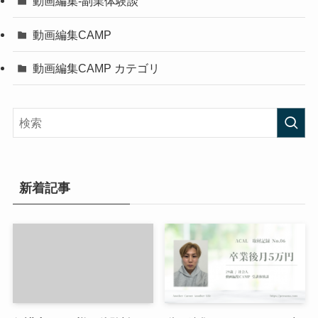
動画編集-副業体験談
動画編集CAMP
動画編集CAMP カテゴリ
新着記事