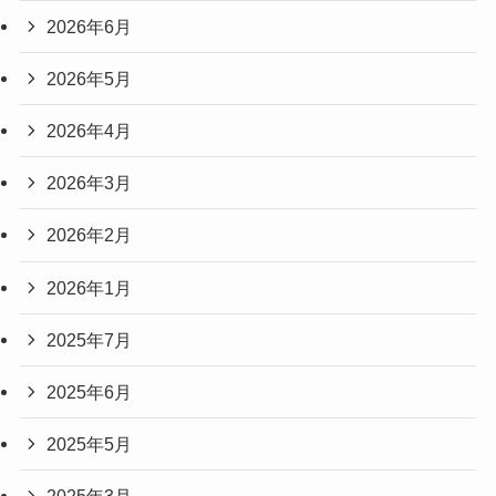
2026年6月
2026年5月
2026年4月
2026年3月
2026年2月
2026年1月
2025年7月
2025年6月
2025年5月