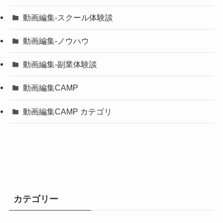
動画編集-スクール体験談
動画編集-ノウハウ
動画編集-副業体験談
動画編集CAMP
動画編集CAMP カテゴリ
カテゴリー