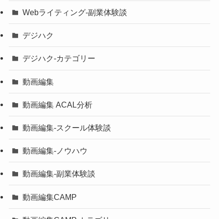
Webライティング-副業体験談
デジハク
デジハク-カテゴリー
動画編集
動画編集 ACAL分析
動画編集-スクール体験談
動画編集-ノウハウ
動画編集-副業体験談
動画編集CAMP