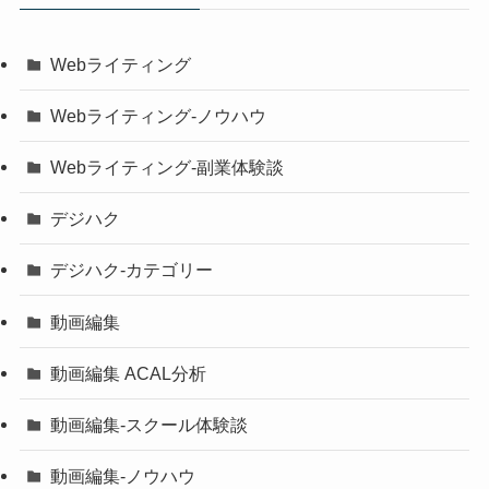
Webライティング
Webライティング-ノウハウ
Webライティング-副業体験談
デジハク
デジハク-カテゴリー
動画編集
動画編集 ACAL分析
動画編集-スクール体験談
動画編集-ノウハウ